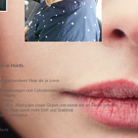
s in Hürth.
 glänzenderes Haar als je zuvor
 Blondierungen und Colorationen
es Haares
-Artists
aten, DEA, Aldehyden sowie Gluten und wurde nie an Tieren getestet
t dem Haar somit mehr Griff und Stabilität
gte Haarstruktur
hicht