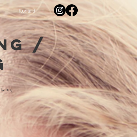
Kontakt
ng /
g
 kann,