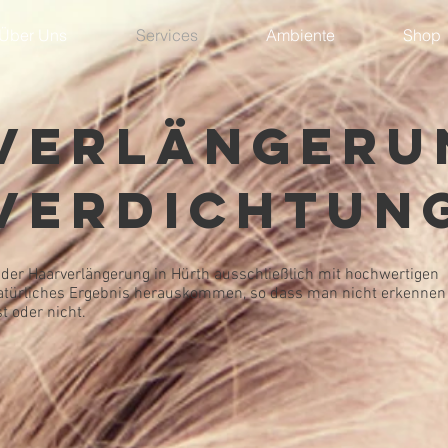
Über Uns
Services
Ambiente
Shop
verlängeru
verdichtun
 der Haarverlängerung in Hürth ausschließlich mit hochwertigen
 natürliches Ergebnis herauskommen, so dass man nicht erkennen
st oder nicht.