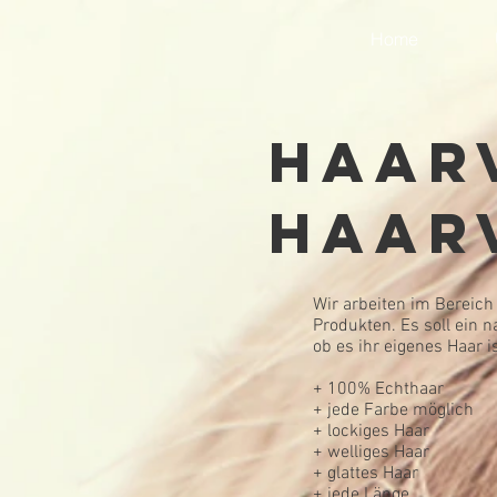
Home
Haar
Haar
Wir arbeiten im Bereich
Produkten. Es soll ein
ob es ihr eigenes Haar i
+ 100% Echthaar
+ jede Farbe möglich
+ lockiges Haar
+ welliges Haar
+ glattes Haar
+ jede Länge