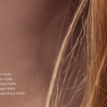
ur Hürth
ex Hürth
dya Hürth
age Hürth
teckfrisur Hürth