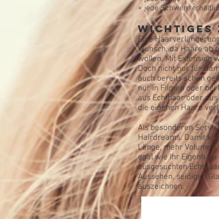
+ jede Schwere erhältli
Wichtiges
Eine Haarverlängerung 
Wunsch, da Haare ab e
wollen. Mit Extension 
Doch nicht nur für Da
auch bereits schön ge
nur in Filmen oder bei
aus Echthaar oder aus
die eigenen Haare verl
Als besonderen Servic
Hairdreams. Damit kön
Länge, mehr Volumen, a
egal wie Ihr Eigenhaa
ausgesuchten Echthaare
Aussehen, seidigen Gla
auszeichnen.