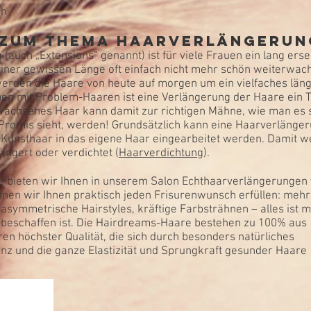
ch
 zum Thema Haarverlängerun
(auch „Extensions“ genannt) ist für viele Frauen ein lang ers
iner gewissen Länge oft einfach nicht mehr schön weiterwac
werden die Haare von heute auf morgen um ein vielfaches läng
men mit Problem-Haaren ist eine Verlängerung der Haare ein 
wachsenes Haar kann damit zur richtigen Mähne, wie man es 
 Promis sieht, werden! Grundsätzlich kann eine Haarverlänge
 Kunsthaar in das eigene Haar eingearbeitet werden. Damit 
ängert oder verdichtet (
Haarverdichtung
).
e bieten wir Ihnen in unserem Salon Echthaarverlängerungen
nen wir Ihnen praktisch jeden Frisurenwunsch erfüllen: mehr
symmetrische Hairstyles, kräftige Farbsträhnen – alles ist m
r beschaffen ist. Die Hairdreams-Haare bestehen zu 100% aus
n höchster Qualität, die sich durch besonders natürliches
nz und die ganze Elastizität und Sprungkraft gesunder Haare