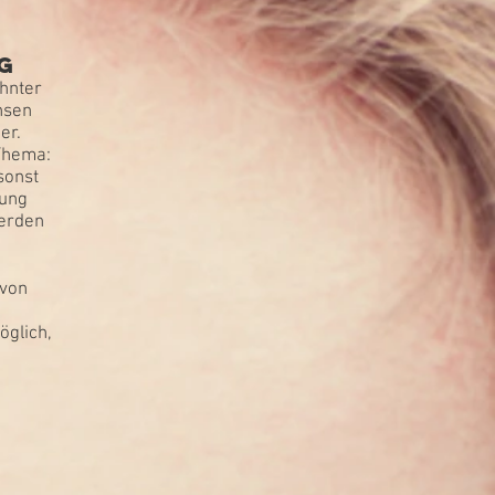
g
ehnter
hsen
er.
Thema:
sonst
rung
werden
 von
öglich,