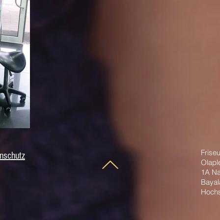
Frise
nschutz
Olapl
1A Na
Bayal
Hochs